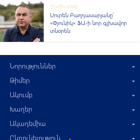
10 ամիս առաջ
Սուրեն Բաղդասարյանը՝
«Փյունիկ» ՖԱ-ի նոր գլխավոր
տնօրեն
Նորություններ
Թիմեր
Ակումբ
Խաղեր
Ակադեմիա
Ընդունելություն