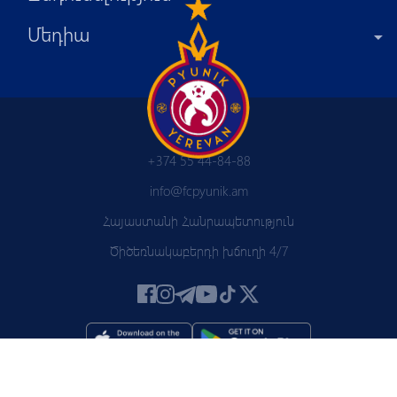
Մեդիա
+374 55 44-84-88
info@fcpyunik.am
Հայաստանի Հանրապետություն
Ծիծեռնակաբերդի խճուղի 4/7