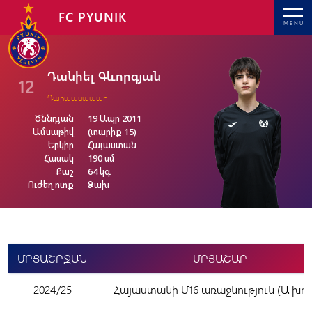
FC PYUNIK
MENU
Դանիել Գևորգյան
12
Դարպասապահ
Ծննդյան
19 Ապր 2011
Ամսաթիվ
(տարիք 15)
Երկիր
Հայաստան
Հասակ
190 սմ
Քաշ
64 կգ
Ուժեղ ոտք
Ձախ
ՄՐՑԱՇՐՋԱՆ
ՄՐՑԱՇԱՐ
2024/25
Հայաստանի Մ16 առաջնություն (Ա խու