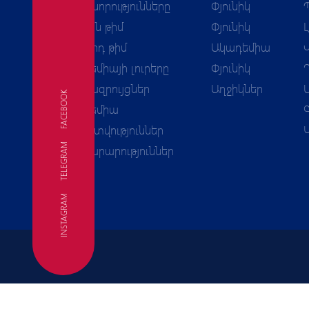
Բոլոր նորությունները
Փյունիկ
Առաջին թիմ
Փյունիկ
Երկրորդ թիմ
Ակադեմիա
Ակադեմիայի լուրերը
Փյունիկ
Հարցազրույցներ
Աղջիկներ
FACEBOOK
Ակադեմիա
Հաշվետվություններ
TELEGRAM
FC
Հայտարարություններ
INSTAGRAM
Օգտագործման պայմանները