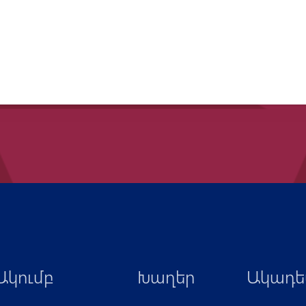
Ակումբ
Խաղեր
Ակադե