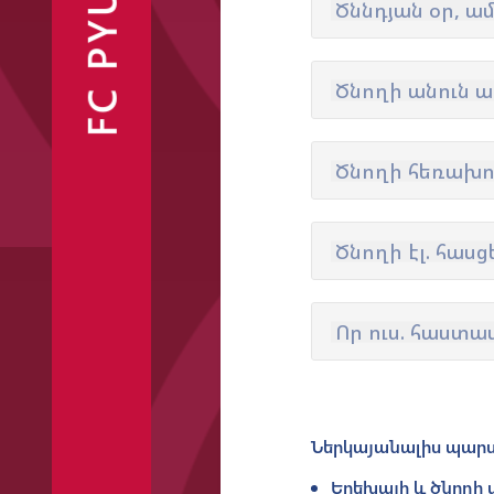
FC PYUNIK
Ծննդյան օր, ա
Ծնողի անուն ա
Ծնողի հեռախո
Ֆանշոփ
Ծնողի էլ. հասց
Որ ուս. հաստատ
Ներկայանալիս պարտ
Երեխայի և ծնող