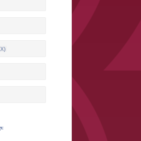
X)
ր։