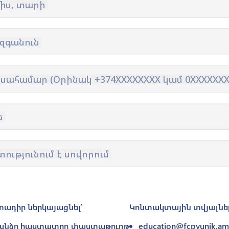
միս, տարի
Փյունիկ 2012-2
զգանուն
սահամար (Օրինակ +374XXXXXXXX կամ 0XXXXXXX
ե
ությունում է սովորում
ադիր ներկայացնել՝
Կոնտակտային տվյալնե
ի անձը հաստատող փաստաթուղթ
education@fcpyunik.am