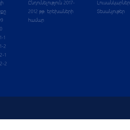
յի
Ընդունելություն 2017-
Լուսանկարներ
ծքը
2012 թթ. երեխաների
Տեսանյութեր
09
համար
10
1-1
1-2
2-1
IK
12-2
Բաժանորդագրվել