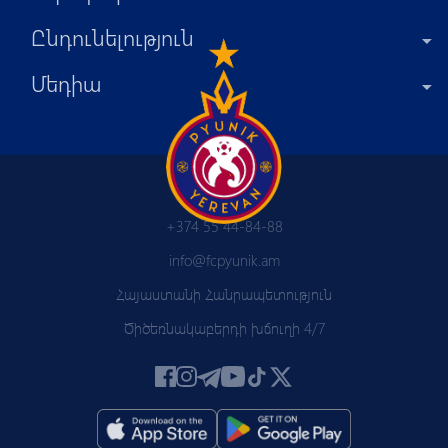
Ընդունելություն
Մեդիա
+374 55 44-84-88
info@fcpyunik.am
Հայաստանի Հանրապետություն
Ծիծեռնակաբերդի խճուղի 4/7