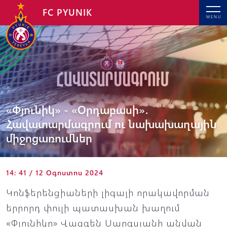
FC PYUNIK
MENU
«Փյունիկ» - «Օրդաբասի»․
Հավատարմագրում ու նախախաղային
միջոցառումներ
14: 41 / 12 Օգոստոս 2024
Կոնֆերենցիաների լիգայի որակավորման
երրորդ փուլի պատասխան խաղում
«Փյունիկը» Վազգեն Սարգսյանի անվան