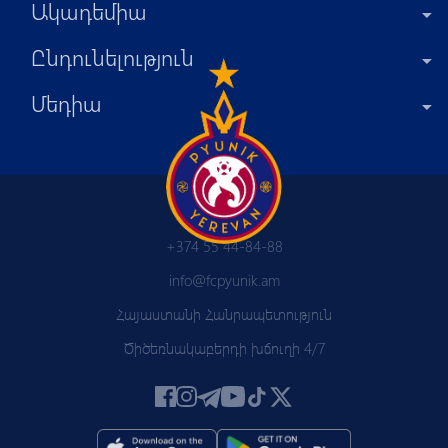
Ակադեմիա
Ընդունելություն
Մեդիա
+374 55 44-84-88
info@fcpyunik.am
Հայաստանի Հանրապետություն
Ծիծեռնակաբերդի խճուղի 4/7