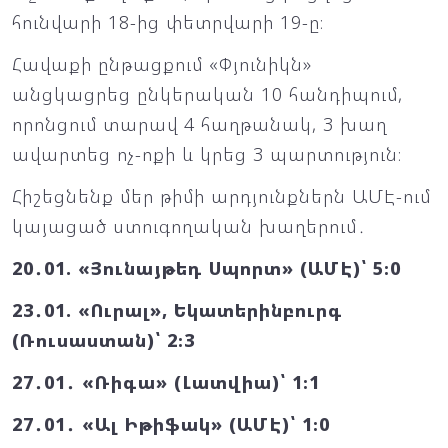
հունվարի 18-ից փետրվարի 19-ը։
Հավաքի ընթացքում «Փյունիկն»
անցկացրեց ընկերական 10 հանդիպում,
որոնցում տարավ 4 հաղթանակ, 3 խաղ
ավարտեց ոչ-ոքի և կրեց 3 պարտություն։
Հիշեցնենք մեր թիմի արդյունքներն ԱՄԷ-ում
կայացած ստուգողական խաղերում․
20․01. «Յունայթեդ Սպորտ» (ԱՄԷ)՝ 5։0
23․01. «Ուրալ», Եկատերինբուրգ
(Ռուսաստան)՝ 2։3
27․01․ «Ռիգա» (Լատվիա)՝ 1։1
27․01․ «Ալ Իթիֆակ» (ԱՄԷ)՝ 1։0