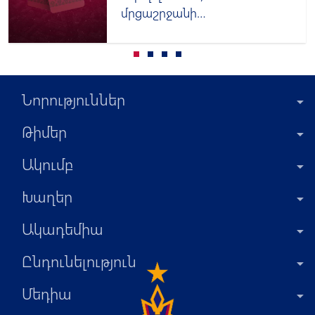
մրցաշրջանի
հավատարմագրումը
Նորություններ
Թիմեր
Ակումբ
Խաղեր
Ակադեմիա
Ընդունելություն
Մեդիա