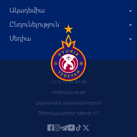
Ակադեմիա
Ընդունելություն
Մեդիա
+374 55 44-84-88
info@fcpyunik.am
Հայաստանի Հանրապետություն
Ծիծեռնակաբերդի խճուղի 4/7