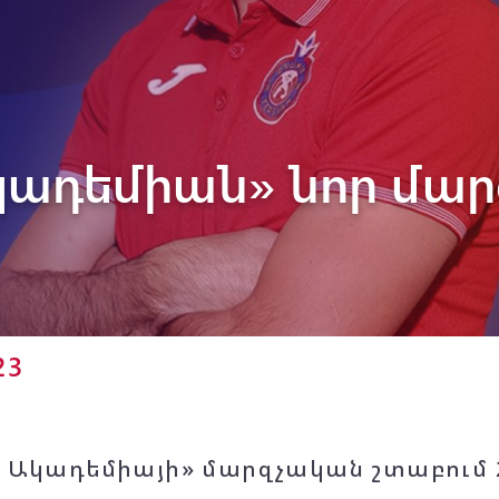
Փյունիկ 2012-2
Ակադեմիան» նոր մա
23
կ Ակադեմիայի» մարզչական շտաբում 2