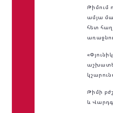
Թիմում 
ամյա մա
հետ հաղ
առաջնու
«Փյունի
աշխատել
կշարուն
Թիմի բժ
և Վարդգ