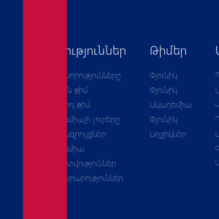
Նորություններ
Թիմեր
Բոլոր նորությունները
Փյունիկ
Առաջին թիմ
Փյունիկ
Երկրորդ թիմ
Ակադեմիա
Ակադեմիայի լուրերը
Փյունիկ
Հարցազրույցներ
Աղջիկներ
Ակադեմիա
Հաշվետվություններ
Հայտարարություններ