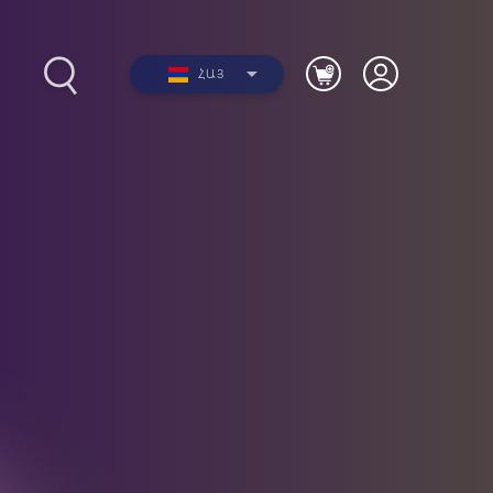
ՀԱՅ
2012-
Լուսանկարներ
երի
Տեսանյութեր