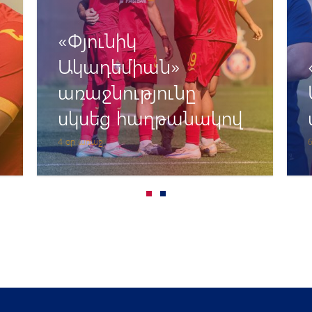
«Փյունիկ
Ակադեմիայի» նոր
մարզչական շտաբը
6 օր առաջ