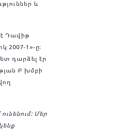
թյուններ և
 է Դավիթ
կ 2007-1»-ը:
ետ դարձել էր
թյան Բ խմբի
վող
ունենում: Մեր
կենք