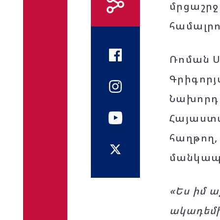
մրցաշրջ
համալրո
Ռոման Ս
Գրիգորյա
Նախորդ 
Հայաստա
հաղթող,
մանկապ
«Ես իմ 
ակադեմի