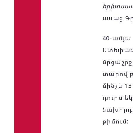
երիտասա
ասաց Գր
40-ամյա
Ստեփան 
մրցաշրջա
տարով բ
մինչև 1
դուրս ե
նախորդ 
թիմում: