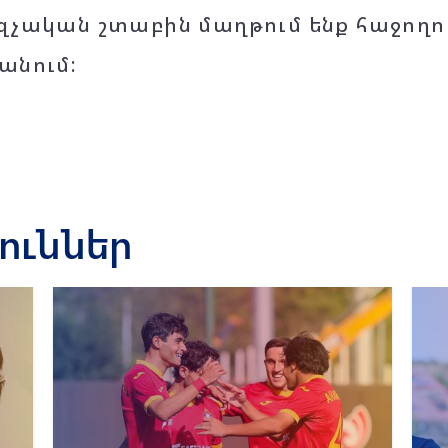
զչական շտաբին մաղթում ենք հաջողու
անում:
յուններ