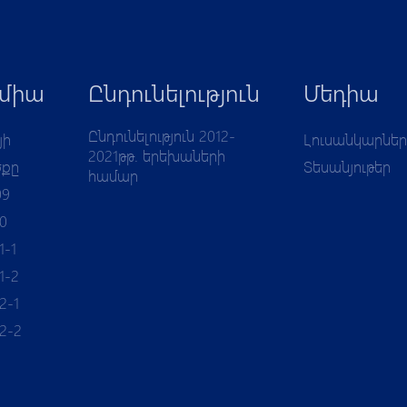
միա
Ընդունելություն
Մեդիա
Ընդունելություն 2012-
յի
Լուսանկարներ
2021թթ. երեխաների
ծքը
Տեսանյութեր
համար
09
10
1-1
1-2
2-1
12-2