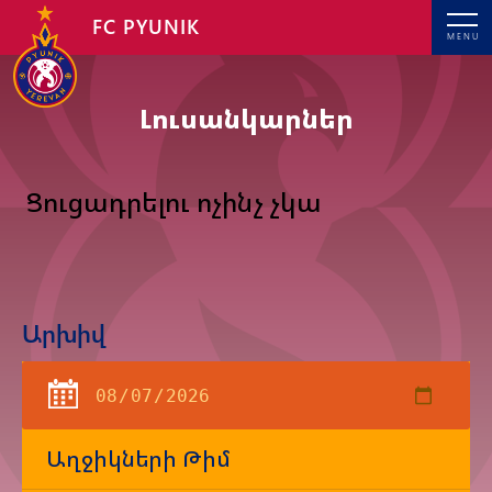
FC PYUNIK
MENU
Լուսանկարներ
Ցուցադրելու ոչինչ չկա
Արխիվ
Աղջիկների Թիմ