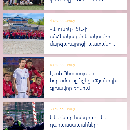
(լուսանկարներ և տեսանյութ)
4 տարի առաջ
«Փյունիկ» ՖԱ-ի
անձնակազմը և ակումբի
մարզադպրոցի պատանի
ֆուտբոլիստներն այցելեցին
Ծիծեռնակաբերդ
(լուսանկարներ)
4 տարի առաջ
Լևոն Պետրոսյանը
նորամուտը նշեց «Փյունիկի»
գլխավոր թիմում
5 տարի առաջ
Սեմինար հանդիպում և
դարպասապահների