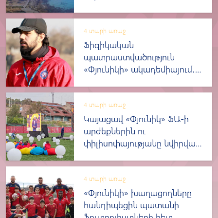
4 տարի առաջ
Ֆիզիկական
պատրաստվածություն
«Փյունիկի» ակադեմիայում․
Պատմում է ծրագրային գծով
համակարգող Հայկ
Ոսկանյանը
4 տարի առաջ
Կայացավ «Փյունիկ» ՖԱ-ի
արժեքներին ու
փիլիսոփայությանը նվիրված
շնորհանդեսը
4 տարի առաջ
«Փյունիկի» խաղացողները
հանդիպեցին պատանի
ֆուտբոլիստների հետ