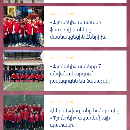
6 ամիս առաջ
«Փյունիկի» պատանի
ֆուտբոլիստները
մասնակցեցին Հենրիխ
Մխիթարյանի գրքի
շնորհանդեսին
8 ամիս առաջ
«Փյունիկի» սաները 7
անվանակարգում
լավագույնն են ճանաչվել
9 ամիս առաջ
Հենրի Ավագյանը հանդիպեց
«Փյունիկի» ակադեմիայի
պատանի