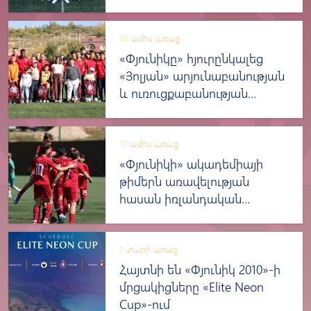
դարպասապահների հետ
10 ամիս առաջ
«Փյունիկը» հյուրընկալեց
«Յոլյան» արյունաբանության
և ուռուցքաբանության
կենտրոնում բուժված և
բուժում ստացող
երեխաներին
11 ամիս առաջ
«Փյունիկի» ակադեմիայի
թիմերն առավելության
հասան իռլանդական
«Քաբինթիլիի»
պատանիների նկատմամբ
1 տարի առաջ
Հայտնի են «Փյունիկ 2010»-ի
մրցակիցները «Elite Neon
Cup»-ում