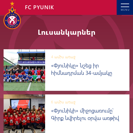
FC PYUNIK
MENU
Լուսանկարներ
4 ամիս առաջ
«Փյունիկը» նշեց իր
հիմնադրման 34-ամյակը
6 ամիս առաջ
«Փյունիկի» միջոցառումը՝
Գիրք նվիրելու օրվա առթիվ