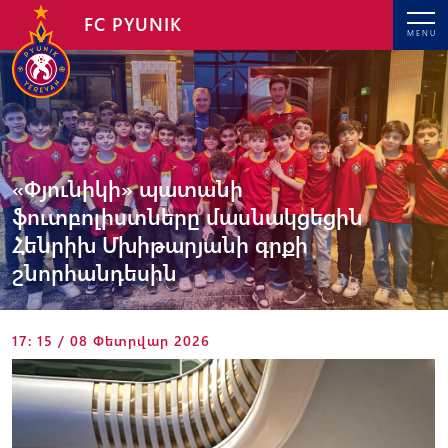
FC PYUNIK
MENU
«Փյունիկի» պատանի
ֆուտբոլիստները մասնակցեցին
Հենրիխ Մխիթարյանի գրքի
շնորհանդեսին
17: 15 / 08 Փետրվար 2026