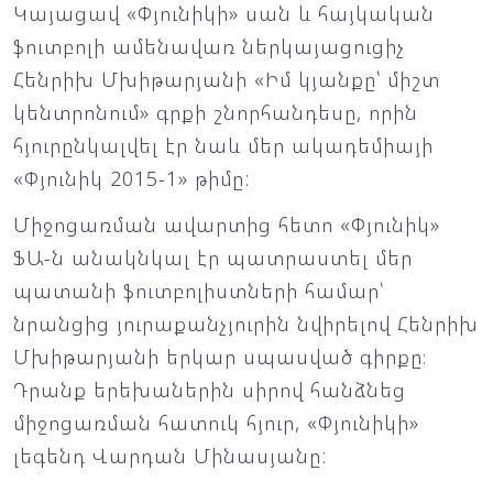
Կայացավ «Փյունիկի» սան և հայկական
ֆուտբոլի ամենավառ ներկայացուցիչ
Հենրիխ Մխիթարյանի «Իմ կյանքը՝ միշտ
կենտրոնում» գրքի շնորհանդեսը, որին
հյուրընկալվել էր նաև մեր ակադեմիայի
«Փյունիկ 2015-1» թիմը:
Միջոցառման ավարտից հետո «Փյունիկ»
ՖԱ-ն անակնկալ էր պատրաստել մեր
պատանի ֆուտբոլիստների համար՝
նրանցից յուրաքանչյուրին նվիրելով Հենրիխ
Մխիթարյանի երկար սպասված գիրքը։
Դրանք երեխաներին սիրով հանձնեց
միջոցառման հատուկ հյուր, «Փյունիկի»
լեգենդ Վարդան Մինասյանը: