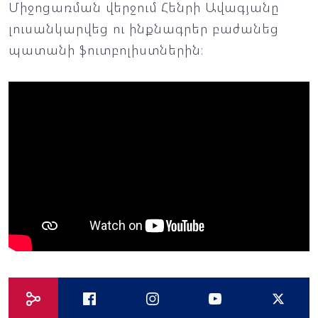
Միջոցառման վերջում Հենրի Ավագյանը
լուսանկարվեց ու ինքնագրեր բաժանեց
պատանի ֆուտբոլիստներին։