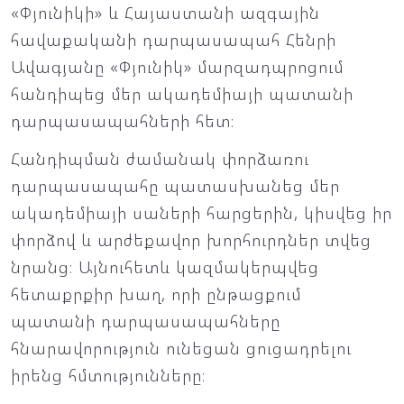
«Փյունիկի» և Հայաստանի ազգային
հավաքականի դարպասապահ Հենրի
Ավագյանը «Փյունիկ» մարզադպրոցում
հանդիպեց մեր ակադեմիայի պատանի
դարպասապահների հետ։
Հանդիպման ժամանակ փորձառու
դարպասապահը պատասխանեց մեր
ակադեմիայի սաների հարցերին, կիսվեց իր
փորձով և արժեքավոր խորհուրդներ տվեց
նրանց։ Այնուհետև կազմակերպվեց
հետաքրքիր խաղ, որի ընթացքում
պատանի դարպասապահները
հնարավորություն ունեցան ցուցադրելու
իրենց հմտությունները։