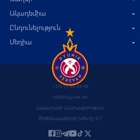
Ակադեմիա
Ընդունելություն
Մեդիա
+374 55 44-84-88
info@fcpyunik.am
Հայաստանի Հանրապետություն
Ծիծեռնակաբերդի խճուղի 4/7