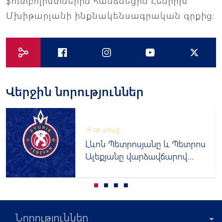
ֆուտբոլիստներին հանձնեցին Հենրիխ
Մխիթարյանի ինքնակենսագրական գրքից։
Վերջին նորություններ
18 օր առաջ
Լևոն Պետրոսյանը և Պետրոս
Ալեքյանը վարձավճարով
հանդես կգան այլ թիմերում
Նորություններ