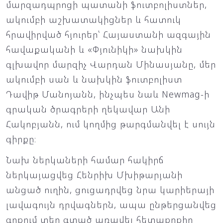
մարզադպրոցի պատանի ֆուտբոլիստներ,
ակումբի աշխատակիցներ և հատուկ
հրավիրված հյուրեր՝ Հայաստանի ազգային
հավաքականի և «Փյունիկի» նախկին
գլխավոր մարզիչ Վարդան Մինասյանը, մեր
ակումբի սան և նախկին ֆուտբոլիստ
Դավիթ Մանոյանն, ինչպես նաև Newmag-ի
գրական ծրագրերի ղեկավար Անի
Հակոբյանն, ում կողմից թարգմանվել է սույն
գիրքը։
Նախ ներկաների համար հակիրճ
ներկայացվեց Հենրիխ Մխիթարյանի
անցած ուղին, ցուցադրվեց նրա կարիերայի
լավագույն դրվագներն, ապա ընթերցանվեց
գրքում տեղ գտած առավել հետաքրքիր