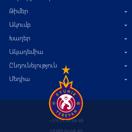
Թիմեր
Ակումբ
Խաղեր
Ակադեմիա
Ընդունելություն
Մեդիա
+374 55 44-84-88
info@fcpyunik.am