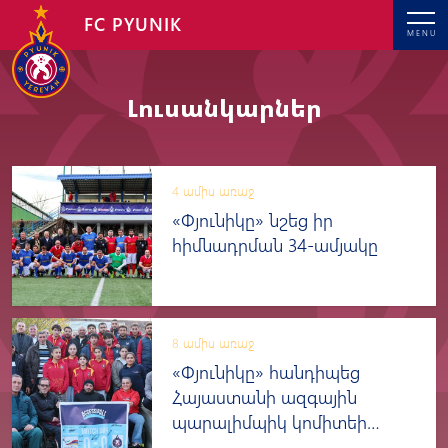
FC PYUNIK
MENU
Լուսանկարներ
4 ամիս առաջ
«Փյունիկը» նշեց իր
հիմնադրման 34-ամյակը
8 ամիս առաջ
«Փյունիկը» հանդիպեց
Հայաստանի ազգային
պարալիմպիկ կոմիտեի
մարզիկների հետ