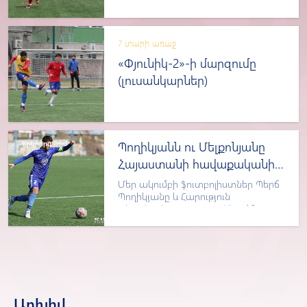
Սևանի հետ
7 տարի առաջ
«Փյունիկ-2»-ի մարզումը
(լուսանկարներ)
Երկրորդ Թիմ
Պողիկյանն ու Մելքոնյանը
Հայաստանի հավաքականի
հետ մեկնել են Կիպրոս
Մեր ակումբի ֆուտբոլիստներ Պերճ
Պողիկյանը և Հարություն
Մելքոնյանը Հայաստանի Մ19
հավաքականի հետ այսօր կմեկնեն
Կիպրոս` մասնակցելու
ուսումնամարզական հավաքի։
Արխիվ