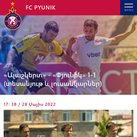
FC PYUNIK
MENU
«Ալաշկերտ» - «Փյունիկ» 1-1
(տեսանյութ և լուսանկարներ)
17: 38 / 28 Մայիս 2022