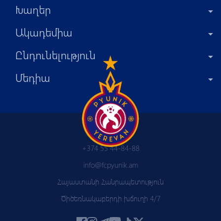
Խաղեր
Ակադեմիա
Ընդունելություն
Մեդիա
+374 55 44-84-88
info@fcpyunik.am
Հայաստանի Հանրապետություն
Ծիծեռնակաբերդի խճուղի 4/7