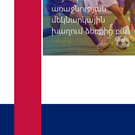
/27
առաջնության
մեկնարկային
րումը
խաղում ձեռքից բաց
թողեց հաղթանակը
5 օր առաջ