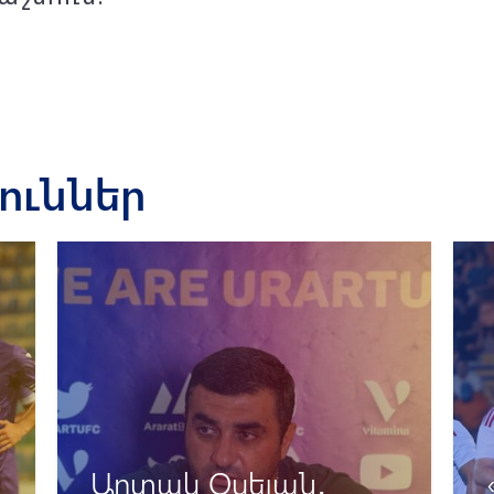
յուններ
Արտակ Օսեյան․