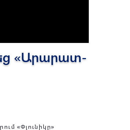
կեց «Արարատ-
րում «Փյունիկը»