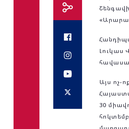
Շենգավի
«Արարա
Հանդիպմ
Լուկաս 
հավասար
Այս ոչ-
Հայաստ
30 միավ
հոկտեմբ
մարզադ