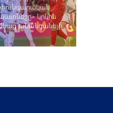
«հունգարական
պատնեշը» կրկին
մնաց անանցանելի
8 օր առաջ