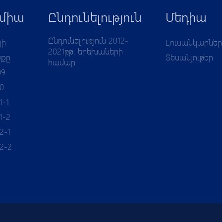
միա
Ընդունելություն
Մեդիա
Ընդունելություն 2012-
յի
Լուսանկարներ
2021թթ. երեխաների
ծքը
Տեսանյութեր
համար
09
10
1-1
1-2
2-1
12-2