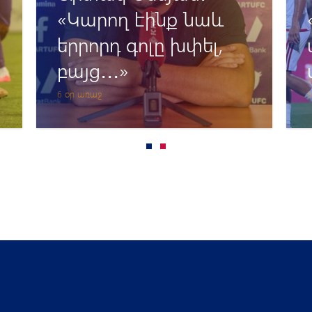
«Կարող էինք նաև
երրորդ գոլը խփել,
բայց․․․»
6 օր առաջ