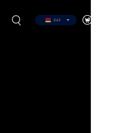
ՀԱՅ
2012-
Լուսանկարներ
երի
Տեսանյութեր