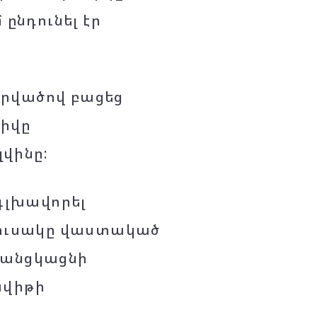
ընդունել էր
արվածով բացեց
շիվը
լվինը:
 գլխավորել
յուսակը վաստակած
 կանցկացնի
ավիթի