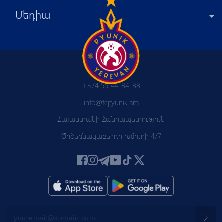
Մեդիա
+374 55 44-84-88
info@fcpyunik.am
Հայաստանի Հանրապետություն
Ծիծեռնակաբերդի խճուղի 4/7