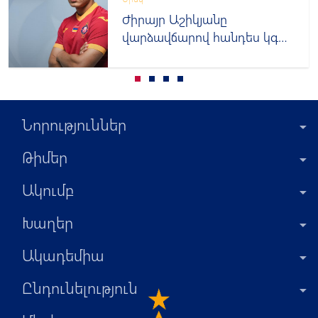
Ժիրայր Աշիկյանը
վարձավճարով հանդես կգա
ԲԿՄԱ-ում
Նորություններ
Թիմեր
Ակումբ
Խաղեր
Ակադեմիա
Ընդունելություն