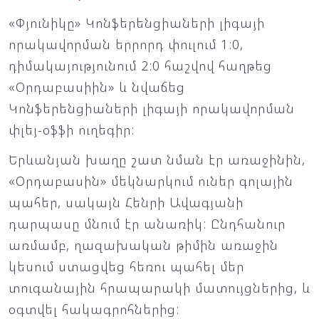
«Փյունիկը» Կոնֆերենցիաների լիգայի
որակավորման երրորդ փուլում 1:0,
դիմակայությունում 2:0 հաշվով հաղթեց
«Օրդաբասիին» և նվաճեց
Կոնֆերենցիաների լիգայի որակավորման
փլեյ-օֆֆի ուղեգիր:
Երևանյան խաղը շատ նման էր առաջինին,
«Օրդաբասին» մեկնարկում ուներ գոլային
պահեր, սակայն Հենրի Ավագյանի
դարպասը մնում էր անառիկ: Ընդհանուր
առմամբ, ղազախական թիմին առաջին
կեսում ստացվեց հեռու պահել մեր
տուգանային հրապարակի մատույցներից, և
օգտվել հակագրոհներից: