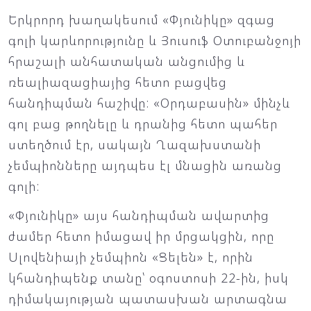
Երկրորդ խաղակեսում «Փյունիկը» զգաց
գոլի կարևորությունը և Յուսուֆ Օտուբանջոյի
հրաշալի անհատական անցումից և
ռեալիազացիայից հետո բացվեց
հանդիպման հաշիվը: «Օրդաբասին» մինչև
գոլ բաց թողնելը և դրանից հետո պահեր
ստեղծում էր, սակայն Ղազախստանի
չեմպիոնները այդպես էլ մնացին առանց
գոլի:
«Փյունիկը» այս հանդիպման ավարտից
ժամեր հետո իմացավ իր մրցակցին, որը
Սլովենիայի չեմպիոն «Ցելեն» է, որին
կհանդիպենք տանը՝ օգոստոսի 22-ին, իսկ
դիմակայության պատասխան արտագնա