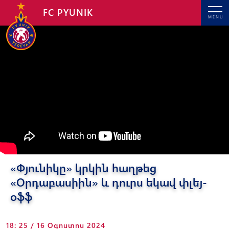
FC PYUNIK
MENU
«Փյունիկը» կրկին հաղթեց
«Օրդաբասիին» և դուրս եկավ փլեյ-
օֆֆ
18: 25 / 16 Օգոստոս 2024