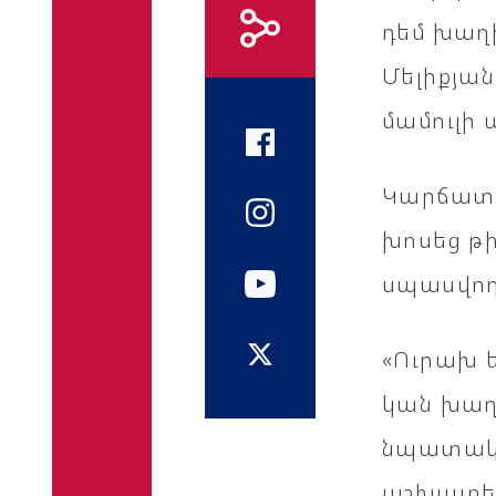
դեմ խաղի
Մելիքյա
մամուլի 
Կարճատև
խոսեց թի
սպասվող
«Ուրախ 
կան խաղ
նպատակնե
աշխատել 