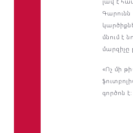
լավ է հա
Գարունն 
կարծիքնե
մնում է 
մարզիչը 
«Ոչ մի թ
ֆուտբոլի
գործոն է