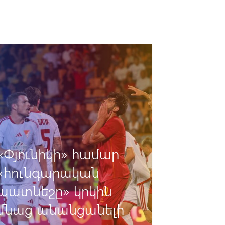
«Փյունիկի» համար
«հունգարական
պատնեշը» կրկին
մնաց անանցանելի