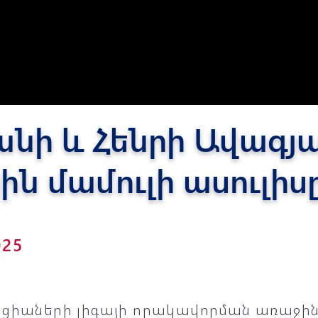
Փյունիկ 2012-2
յանի և Հենրի Ավագյ
 մամուլի ասուլիս
025
նցիաների լիգայի որակավորման առաջին 