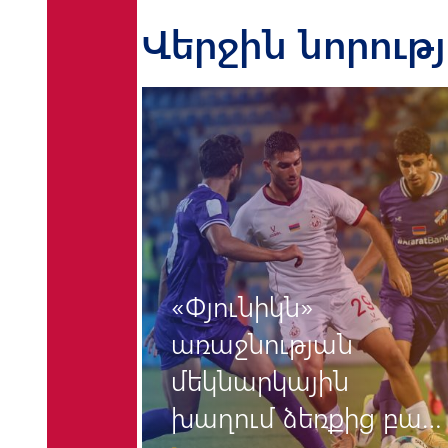
Վերջին նորութ
«Փյունիկն»
/27
առաջնության
մեկնարկային
րումը
խաղում ձեռքից բաց