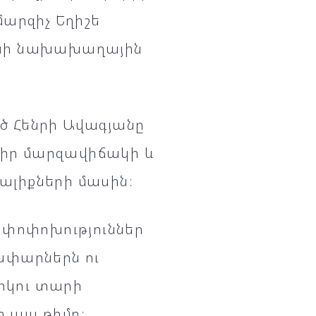
մարզիչ Եղիշե
անի նախախաղային
ծ Հենրի Ավագյանը
, իր մարզավիճակի և
լիքների մասին։
 փոփոխություններ
ափարներն ու
երկու տարի
 այս թիմը։