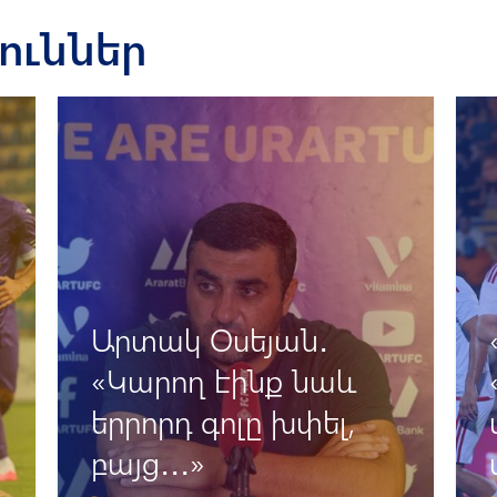
յուններ
Արտակ Օսեյան․
«Կարող էինք նաև
երրորդ գոլը խփել,
բայց․․․»