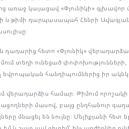
ց առաջ կայացավ «Փյունիկի» գլխավոր 
նի և թիմի դարպասապահ Հենրի Ավագյ
ասուլիսը։
 դադարից հետո «Փյունիկ» վերադարձա
մում տեղի ունեցած փոփոխությունների
 եվրոպական հանդիպումներից իր ակնկա
եմ վերադարձիս համար։ Թիմում որոշակի
ացողների մասով, բայց ընդհանուր գաղ
րը մնացել են նույնը։ Մելիքյանի հետ 
եմ և շատ լավ գիտեմ՝ ինչ արժեքներ ունի