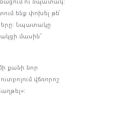
ոնացում ու նպատակ։
տում ենք փոխել թե՛
նքները։ Նպատակը
րցակցի մասին՝
մի քանի նոր
ուտբոլում վճռորոշ
աղթել»։