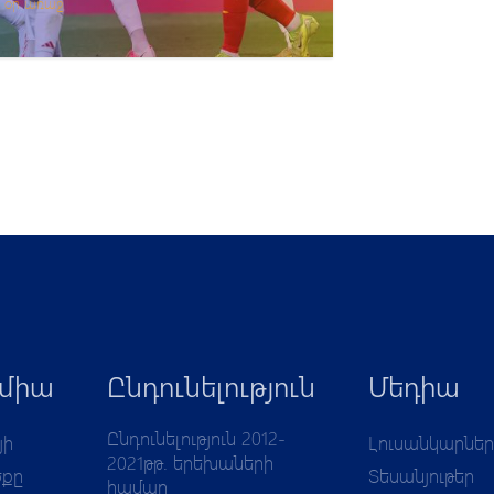
8 օր առաջ
միա
Ընդունելություն
Մեդիա
Ընդունելություն 2012-
յի
Լուսանկարներ
2021թթ. երեխաների
ծքը
Տեսանյութեր
համար