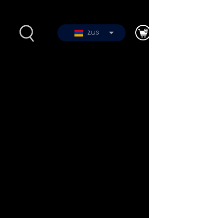
ՀԱՅ
2012-
Լուսանկարներ
երի
Տեսանյութեր