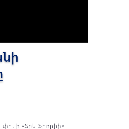
անի
ը
փուլի «Տրե Ֆիորիի»