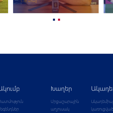
5 օր առաջ
Ակումբ
Խաղեր
Ակադե
Պատմություն
Մրցաշարային
Ակադեմիա
Լեգենդներ
աղյուսակ
կառուցվա