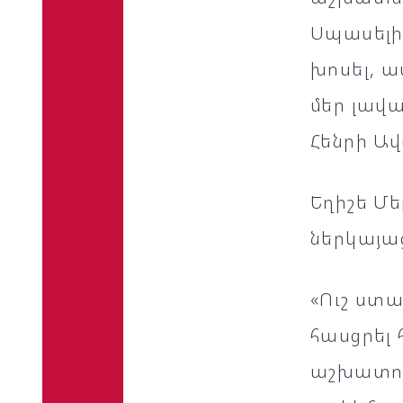
Սպասելիք
խոսել, ա
մեր լավա
Հենրի Ավ
Եղիշե Մ
ներկայա
«Ուշ ստա
հասցրել
աշխատու