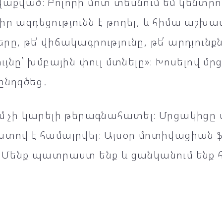
վաքված։ Բոլորի մոտ տեսնում եմ կենտր
իր ազդեցությունն է թողել, և հիմա աշխա
րը, թե՛ վիճակագրությունը, թե՛ արդյու
նույնը՝ խմբային փուլ մտնելը»։ Խոսելով մ
ընդգծեց․
իմ չի կարելի թերագնահատել։ Մրցակիցը 
ստով է համալրվել։ Այսօր մոտիվացիան ֆ
։ Մենք պատրաստ ենք և ցանկանում ենք հ