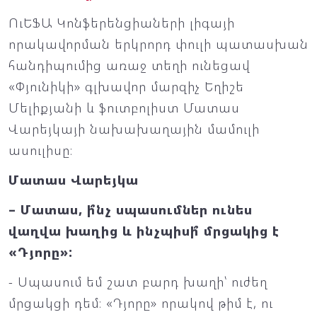
ՈւԵՖԱ Կոնֆերենցիաների լիգայի
որակավորման երկրորդ փուլի պատասխան
հանդիպումից առաջ տեղի ունեցավ
«Փյունիկի» գլխավոր մարզիչ Եղիշե
Մելիքյանի և ֆուտբոլիստ Մատաս
Վարեյկայի նախախաղային մամուլի
ասուլիսը։
Մատաս Վարեյկա
– Մատաս, ի՞նչ սպասումներ ունես
վաղվա խաղից և ինչպիսի՞ մրցակից է
«Դյորը»:
- Սպասում եմ շատ բարդ խաղի՝ ուժեղ
մրցակցի դեմ։ «Դյորը» որակով թիմ է, ու