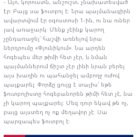
- Այո, կորուստն, անշուշտ, չնախատեսված
էր։ Բայց սա ֆուտբոլ է։ Նրա պայմանագիրն
ավարտվում էր օգոստոսի 1-ին, ու նա ուներ
լավ առաջարկ։ Մենք չէինք կարող
չընդառաջել՝ հաշվի առնելով նրա
ներդրումը «Փյունիկում»։ Նա արդեն
հոգեպես մեր թիմի հետ չէր, և նման
պայմաններում ճիշտ չէր լինի նրան բերել
այս խաղին ու պահանջել ամբողջ ուժով
պայքարել։ Փորձը ցույց է տալիս՝ եթե
ֆուտբոլիստը հոգեբանորեն թիմի հետ չէ, նա
չի կարող պայքարել։ Մեզ դուր եկավ թե ոչ,
բայց այստեղ ոչ ոք մեղավոր չէ։ Սա
պարզապես ֆուտբոլ է։