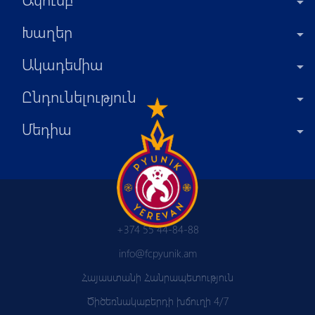
Խաղեր
Ակադեմիա
Ընդունելություն
Մեդիա
+374 55 44-84-88
info@fcpyunik.am
Հայաստանի Հանրապետություն
Ծիծեռնակաբերդի խճուղի 4/7