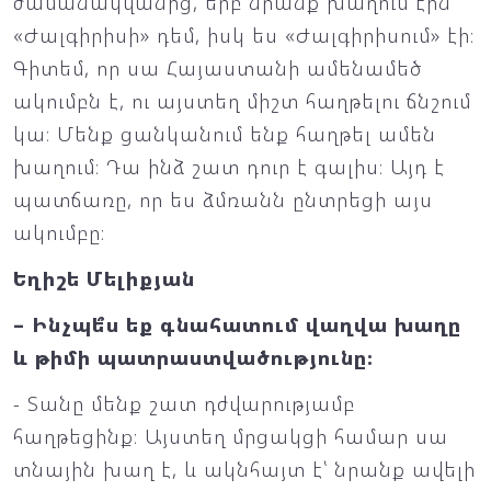
ժամանակվանից, երբ նրանք խաղում էին
«Ժալգիրիսի» դեմ, իսկ ես «Ժալգիրիսում» էի։
Գիտեմ, որ սա Հայաստանի ամենամեծ
ակումբն է, ու այստեղ միշտ հաղթելու ճնշում
կա։ Մենք ցանկանում ենք հաղթել ամեն
խաղում։ Դա ինձ շատ դուր է գալիս։ Այդ է
պատճառը, որ ես ձմռանն ընտրեցի այս
ակումբը։
Եղիշե Մելիքյան
– Ինչպե՞ս եք գնահատում վաղվա խաղը
և թիմի պատրաստվածությունը։
- Տանը մենք շատ դժվարությամբ
հաղթեցինք։ Այստեղ մրցակցի համար սա
տնային խաղ է, և ակնհայտ է՝ նրանք ավելի