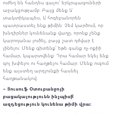
ուժեղ են հանդես գալու՝ երկրպագուների
աջակցությամբ։ Բայց մենք և՛
տակտիկապես, և՛ հոգեբանորեն
պատրաստել ենք թիմին։ Չեմ կարծում, որ
խնդիրներ կունենանք վաղը, որոնք չենք
կարողանա լուծել, բայց շատ դժվար է
լինելու։ Մենք գիտենք՝ եթե գանք ոչ-ոքիի
համար, կպարտվենք։ Դրա համար եկել ենք
գոլ խփելու ու հաղթելու համար։ Մենք ուզում
ենք այստեղ արդյունքի հասնել
հաղթանակով։
– Յուսուֆ Օտուբանջոյի
բացակայությունն ինչպիսի՞
ազդեցություն կունենա թիմի վրա։