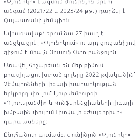
«Փյունիկի» կազմում Ժունինյոն երկու
անգամ (2021/22 և 2023/24 թթ․) դարձել է
Հայաստանի չեմպիոն։
Եվրագավաթներում նա 27 խաղ է
անցկացրել «Փյունիկում» ու այդ ցուցանիշով
զիջում է միայն Յուսուֆ Օտուբանջոյին։
Առավել հիշարժան են մեր թիմում
բրազիլացու խփած գոլերը 2022 թվականին՝
Չեմպիոնների լիգայի խաղարկության
երկրորդ փուլում Լյուքսեմբուրգի
«Դյուդելանժի» և Կոնֆերենցիաների լիգայի
խմբային փուլում Լիտվայի «Ժալգիրիսի»
դարպասները։
Ընդհանուր առմամբ, Ժունինյոն «Փյունիկի»