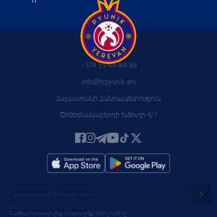
+374 55 44-84-88
info@fcpyunik.am
Հայաստանի Հանրապետություն
Ծիծեռնակաբերդի խճուղի 4/7
Բաժանորդագրվեք և ստացեք մեր լուրերը