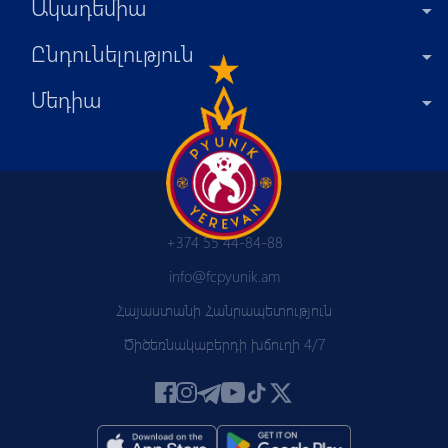
Ակադեմիա
Ընդունելություն
Մեդիա
+374 55 44-84-88
info@fcpyunik.am
Հայաստանի Հանրապետություն
Ծիծեռնակաբերդի խճուղի 4/7