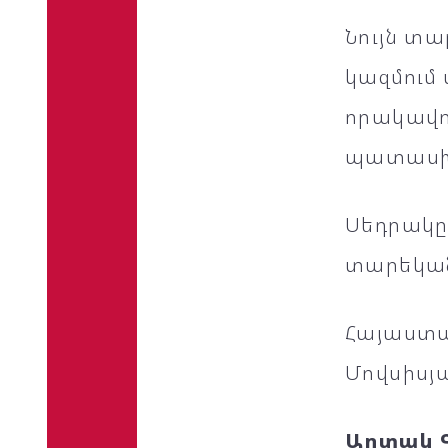
Նույն տ
կազմում
որակավոր
պատասխ
Սեդրակը 
տարեկան
Հայաստա
Մովսիսյա
Արտակ 