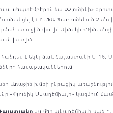
արվա սեպտեմբերին նա «Փյունիկի» երի
 մասնակցել է ՈՒԵՖԱ Պատանեկան Չեմպի
ման առաջին փուլի` Մինսկի «Դինամոյի» 
ան խաղին։
հանդես է եկել նաև Հայաստանի Մ-16, Մ-
ների հավաքականներում։
նի Առաջին խմբի ընթացիկ առաջնությու
նը «Փյունիկ Ակադեմիայի» կազմում մաս
Գալստյանը
ևս մեր ակադեմիայի սան է