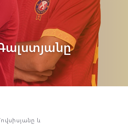
 Գալստյանը
Մովսիսյանը և