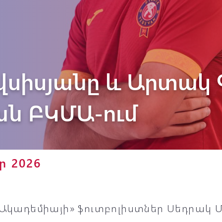
Փյունիկ 2012-2
վսիսյանը և Արտակ
ան ԲԿՄԱ-ում
ր 2026
 Ակադեմիայի» ֆուտբոլիստներ Սեդրակ 