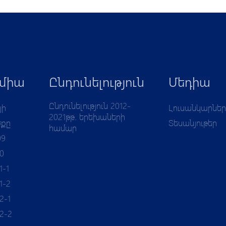
միա
Ընդունելություն
Մեդիա
Ընդունելություն 2012-
յի
Լուսանկարներ
2021թթ. երեխաների
ծքը
Տեսանյութեր
համար
09
10
1-1
1-2
2-1
12-2