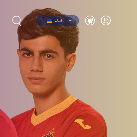
ՀԱՅ
2012-
Լուսանկարներ
երի
Տեսանյութեր