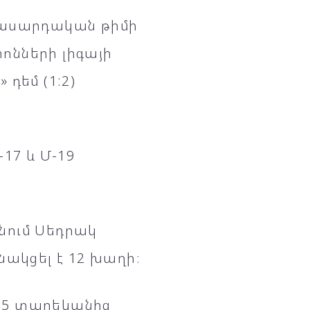
տասարդական թիմի
ոնների լիգայի
դեմ (1:2)
17 և Մ-19
նում Սեդրակ
նակցել է 12 խաղի։
․ 5 տարեկանից