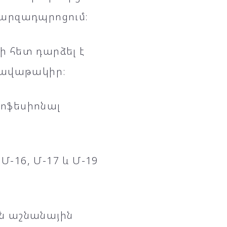
 մարզադպրոցում։
ի հետ դարձել է
գավաթակիր։
րոֆեսիոնալ
16, Մ-17 և Մ-19
ն աշնանային