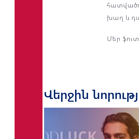
հատվածո
խաղ և դա
Մեր ֆուտ
Վերջին նորութ