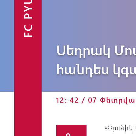
FC PYUNIK
Սեդրակ Մո
Ֆանշոփ
հանդես կգ
12: 42 / 07 Փետրվա
«Փյունիկ