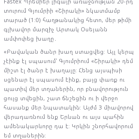
Fastex Պրեմիեր լիգայի առաջնության 20-րդ
տուրում Գյումրիի «Շիրակի» նկատմամբ
տարած (1:0) հաղթանակից հետո, մեր թիմի
գլխավոր մարզիչ Արտակ Օսեյանն
ամփոփեց խաղը․
«Բավական ծանր խաղ ստացվեց։ Այլ կերպ
չէինք էլ սպասում՝ Գյումրիում «Շիրակի» դեմ
միշտ էլ ծանր է խաղալը։ Հենց այսպիսի
սցենար էլ սպասում էինք, բայց փառք ու
պատիվ մեր տղաներին, որ բնավորություն
ցույց տվեցին, շատ ճնշեցին ու ի վերջո
հասանք մեր նպատակին։ Այժմ 3 միավորով
վերադառնում ենք Երևան ու այս պահին
ամենակարևորը դա է։ Կրկին շնորհավորում
եմ տղաներին։