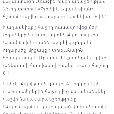
Հայաստանի Առաջին խմբի առաջնության
26-րդ տուրում «Փյունիկ Ակադեմիան»
հյուրընկալվեց «Արարատ-Արմենիա-2»-ին:
Խաղասկիզբը հաջող դասավորվեց մեր
տղաների համար․ արդեն 4-րդ րոպեին
Արամ Հովսեփյանն աջ թևից գնդակն
ուղարկեց մրցակցի տուգանային
հրապարակ և Արտյոմ Ալեքսանյանը գլխի
անկասելի հարվածով բացեց խաղի հաշիվը՝
0։1։
Մինչև ընդմիջման գնալը, 42-րդ րոպեին
դաշտի տերերին հաջողվեց վերականգնել
հաշվի հավասարակշռությունը։
Անկյունայինից կատարված փոխանցումից