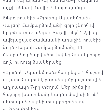
հետո «Արարատ-Արմենիա-2»-ի կազմում
աչքի ընկավ Դավիթ Պետրոսյանցը։
64-րդ րոպեին «Փյունիկ Ակադեմիան»
Վալերի Համբարձումյանի գոլի շնորհիվ
կրկին առաջ անցավ հաշվի մեջ՝ 1։2, իսկ
ավելացված ժամանակի առաջին րոպեին
նույն Վալերի Համբարձումյանը 11-
մետրանոց հարվածով խփեց նաև երրորդ
գոլն ու դուբլ ձևակերպեց։
«Փյունիկ Ակադեմիան» հաղթեց 3։1 հաշվով
ու շարունակում է ընթանալ մրցաշարային
աղյուսակի 7-րդ տեղում։ Մեր թիմն իր
հաջորդ խաղը կանցկացնի մայիսի 6-ին՝
սեփական հարկի տակ ընդունելով
«Անդրանիկին»։