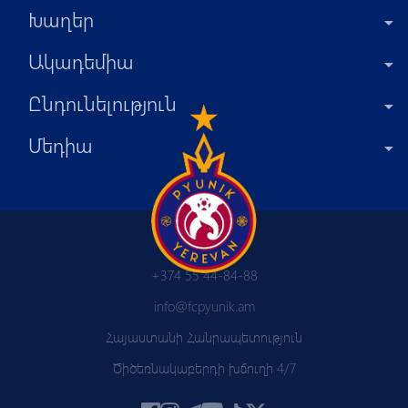
Խաղեր
Ակադեմիա
Ընդունելություն
Մեդիա
+374 55 44-84-88
info@fcpyunik.am
Հայաստանի Հանրապետություն
Ծիծեռնակաբերդի խճուղի 4/7