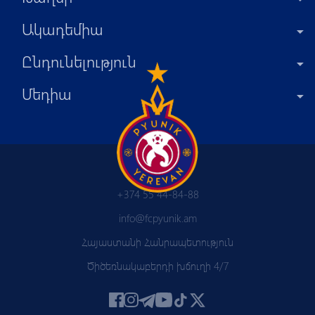
Ակադեմիա
Ընդունելություն
Մեդիա
+374 55 44-84-88
info@fcpyunik.am
Հայաստանի Հանրապետություն
Ծիծեռնակաբերդի խճուղի 4/7