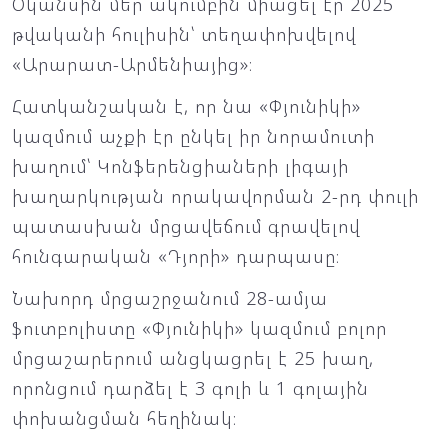
Օկանսին մեր ակումբին միացել էր 2025
թվականի հուլիսին՝ տեղափոխվելով
«Արարատ-Արմենիայից»։
Հատկանշական է, որ նա «Փյունիկի»
կազմում աչքի էր ընկել իր նորամուտի
խաղում՝ Կոնֆերենցիաների լիգայի
խաղարկության որակավորման 2-րդ փուլի
պատասխան մրցավեճում գրավելով
հունգարական «Դյորի» դարպասը։
Նախորդ մրցաշրջանում 28-ամյա
ֆուտբոլիստը «Փյունիկի» կազմում բոլոր
մրցաշարերում անցկացրել է 25 խաղ,
որոնցում դարձել է 3 գոլի և 1 գոլային
փոխանցման հեղինակ։