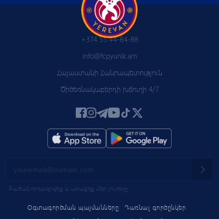
+374 55 44-84-88
info@fcpyunik.am
Հայաստանի Հանրապետություն
Ծիծեռնակաբերդի խճուղի 4/7
Բաժանորդագրվեք և ստացեք մեր լուրերը
Օգտագործման պայմանները
Դառնալ գործընկեր