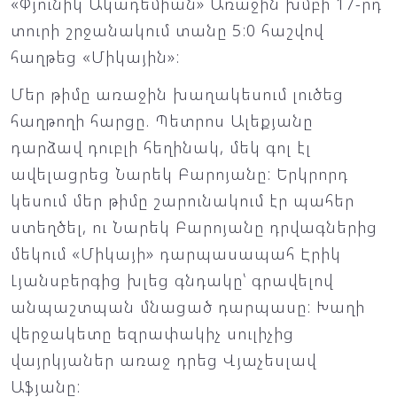
«Փյունիկ Ակադեմիան» Առաջին խմբի 17-րդ
տուրի շրջանակում տանը 5:0 հաշվով
հաղթեց «Միկային»:
Մեր թիմը առաջին խաղակեսում լուծեց
հաղթողի հարցը. Պետրոս Ալեքյանը
դարձավ դուբլի հեղինակ, մեկ գոլ էլ
ավելացրեց Նարեկ Բարոյանը: Երկրորդ
կեսում մեր թիմը շարունակում էր պահեր
ստեղծել, ու Նարեկ Բարոյանը դրվագներից
մեկում «Միկայի» դարպասապահ Էրիկ
Լյանսբերգից խլեց գնդակը՝ գրավելով
անպաշտպան մնացած դարպասը: Խաղի
վերջակետը եզրափակիչ սուլիչից
վայրկյաներ առաջ դրեց Վյաչեսլավ
Աֆյանը: