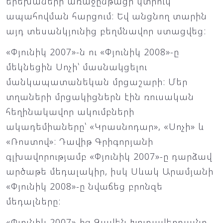
երեխաների առաջընթացի կտրուկ
ապահովման հարցում: Եվ անցնող տարին
այդ տեսանկյունից բեղմնավոր ստացվեց:
«Փյունիկ 2007»-ն ու «Փյունիկ 2008»-ը
մեկնեցին Սոչի՝ մասնակցելու
մանկապատանեկան մրցաշարի: Մեր
տղաների մրցակիցներն էին ռուսական
հեղինակավոր ակումբների
ակադեմիաները՝ «Կրասնոդար», «Սոչի» և
«Ռոստով»: Դավիթ Գրիգորյանի
գլխավորությամբ «Փյունիկ 2007»-ը դարձավ
արծաթե մեդալակիր, իսկ Սևակ Արամյանի
«Փյունիկ 2008»-ը նվաճեց բրոնզե
մեդալները:
«Փյունիկ 2007»-ից Զավեն Խուդավերդյանը