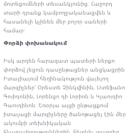
մոտեցումների տեսանկյունից: Հաջորդ
տարի դրանք կամբողջականացվեն և
հասանելի կլինեն մեր բոլոր սաների
համար:
Փորձի փոխանակում
Իսկ արդեն հարազատ պատերի ներքո
փորձով լեցուն դասընթացներ անցկացրին
Իտալիայում հեղինակություն վայելող
մարզիչներ՝ Օրեստե Չինկվինին, Ստեֆանո
Գուիդոնին, Լորենցո դի Լորիոն և Կլաուդիո
Գաուդինոն: Եռօրյա այցի ընթացքում
իտալացի մարզիչները ծանոթացել էին մեր
ակումբի տեխնիկական
հնարավորություններին, հետևել տարբեր