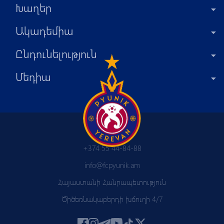
Խաղեր
Ակադեմիա
Ընդունելություն
Մեդիա
+374 55 44-84-88
info@fcpyunik.am
Հայաստանի Հանրապետություն
Ծիծեռնակաբերդի խճուղի 4/7