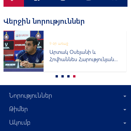
Վերջին նորություններ
9 օր առաջ
Արտակ Օսեյանի և
Հովհաննես Հարությունյանի
նախախաղային մամուլի
ասուլիսը
Նորություններ
Թիմեր
Ակումբ