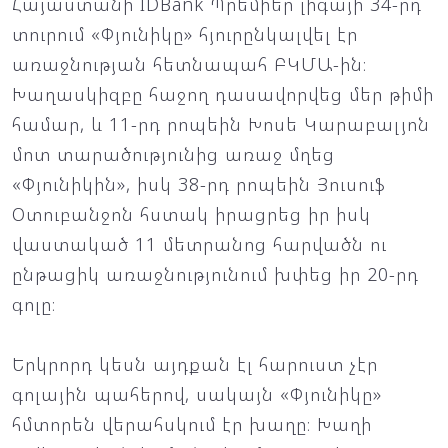
Հայաստանի IDBank Պրեմիեր լիգայի 34-րդ
տուրում «Փյունիկը» հյուրընկալվել էր
առաջնության հետնապահ ԲԿՄԱ-ին։
Խաղասկիզբը հաջող դասավորվեց մեր թիմի
համար, և 11-րդ րոպեին Խոսե Կարաբալյոն
մոտ տարածությունից առաջ մղեց
«Փյունիկին», իսկ 38-րդ րոպեին Յուսուֆ
Օտուբանջոն հստակ իրացրեց իր իսկ
վաստակած 11 մետրանոց հարվածն ու
ընթացիկ առաջնությունում խփեց իր 20-րդ
գոլը։
Երկրորդ կեսն այդքան էլ հարուստ չէր
գոլային պահերով, սակայն «Փյունիկը»
հմտորեն վերահսկում էր խաղը։ Խաղի