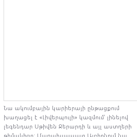
Նա ակումբային կարիերայի ընթացքում
խաղացել է «Լիվերպուլի» կազմում՝ լինելով
լեգենդար Սթիվեն Ջերարդի և այլ աստղերի
թիմակիցը: Մառախլապատ Ալբիոնում նա