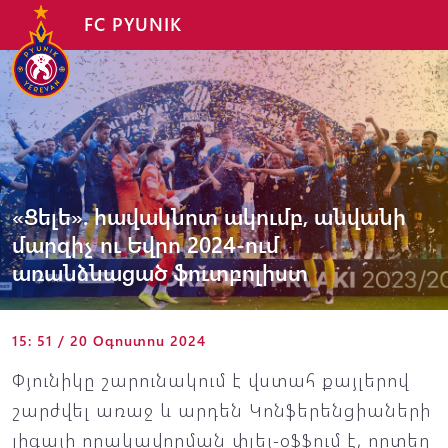
FC PYUNIK
«Ցելե». հավակնոտ ակումբ, անվանի
մարզիչ ու Եվրո 2024-ում
առանձնացած ֆուտբոլիստ
15: 51 / 20 Օգոստոս 2024
Փյունիկը շարունակում է վստահ քայլերով
շարժվել առաջ և արդեն Կոնֆերենցիաների
լիգայի որակավորման փլեյ-օֆֆում է, որտեղ