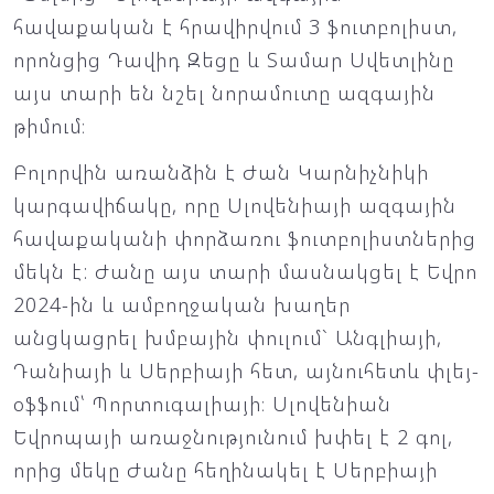
հավաքական է հրավիրվում 3 ֆուտբոլիստ,
որոնցից Դավիդ Զեցը և Տամար Սվետլինը
այս տարի են նշել նորամուտը ազգային
թիմում։
Բոլորվին առանձին է Ժան Կարնիչնիկի
կարգավիճակը, որը Սլովենիայի ազգային
հավաքականի փորձառու ֆուտբոլիստներից
մեկն է: Ժանը այս տարի մասնակցել է Եվրո
2024-ին և ամբողջական խաղեր
անցկացրել խմբային փուլում` Անգլիայի,
Դանիայի և Սերբիայի հետ, այնուհետև փլեյ-
օֆֆում՝ Պորտուգալիայի։ Սլովենիան
Եվրոպայի առաջնությունում խփել է 2 գոլ,
որից մեկը Ժանը հեղինակել է Սերբիայի