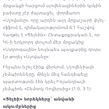
մրցակցի հարցում սլովենացիներին կրկին
բախտը չէր ժպտացել. փորձառու
«Սլովանը», որը արդեն այդ մրցաշարի փլեյ-
օֆֆում է, դիմակայությունում 6։1 հաշվով
հաղթել է «Ցելեին»։ Հետաքրքրական է, որ
ԿԼ-ի երկրորդ փուլում մեր մրցակից
«Ստրուգային» նույնպես պայքարից դուրս
էր թողել «Սլովանը»:
Ինչպես նշել էինք վերևում, Սլովենիայի
չեմպիոնները, մինչև մեզ հանդիպելը
պարտություն էին կրել Իռլանդիայի
չեմպիոն «Շեմռոկ Ռովերսից» (1:0, 3:1):
«Ցելեի» նորեկները` անվանի
ակումբներից