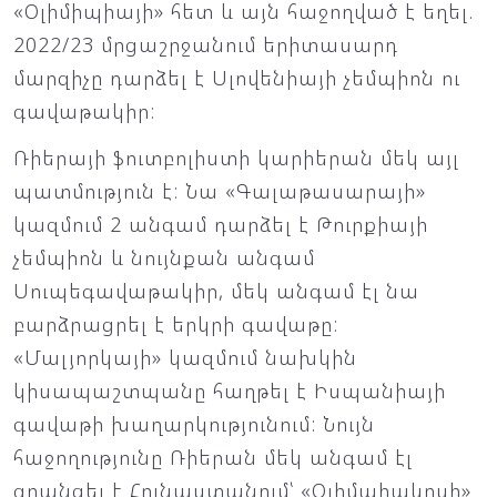
«Օլիմիպիայի» հետ և այն հաջողված է եղել.
2022/23 մրցաշրջանում երիտասարդ
մարզիչը դարձել է Սլովենիայի չեմպիոն ու
գավաթակիր:
Ռիերայի ֆուտբոլիստի կարիերան մեկ այլ
պատմություն է: Նա «Գալաթասարայի»
կազմում 2 անգամ դարձել է Թուրքիայի
չեմպիոն և նույնքան անգամ
Սուպեգավաթակիր, մեկ անգամ էլ նա
բարձրացրել է երկրի գավաթը:
«Մալյորկայի» կազմում նախկին
կիսապաշտպանը հաղթել է Իսպանիայի
գավաթի խաղարկությունում: Նույն
հաջողությունը Ռիերան մեկ անգամ էլ
գրանցել է Հունաստանում՝ «Օլիմպիակոսի»