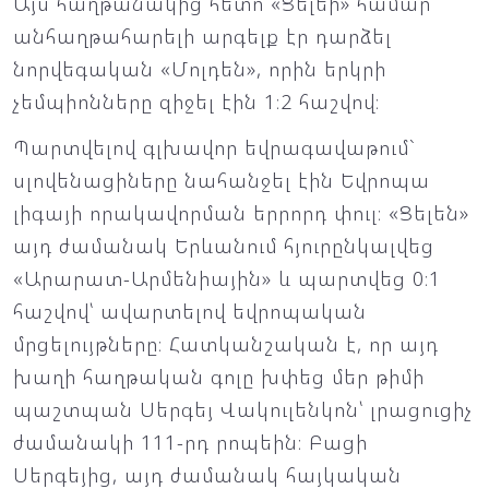
Այս հաղթանակից հետո «Ցելեի» համար
անհաղթահարելի արգելք էր դարձել
նորվեգական «Մոլդեն», որին երկրի
չեմպիոնները զիջել էին 1։2 հաշվով։
Պարտվելով գլխավոր եվրագավաթում`
սլովենացիները նահանջել էին Եվրոպա
լիգայի որակավորման երրորդ փուլ։ «Ցելեն»
այդ ժամանակ Երևանում հյուրընկալվեց
«Արարատ-Արմենիային» և պարտվեց 0։1
հաշվով՝ ավարտելով եվրոպական
մրցելույթները։ Հատկանշական է, որ այդ
խաղի հաղթական գոլը խփեց մեր թիմի
պաշտպան Սերգեյ Վակուլենկոն՝ լրացուցիչ
ժամանակի 111-րդ րոպեին։ Բացի
Սերգեյից, այդ ժամանակ հայկական