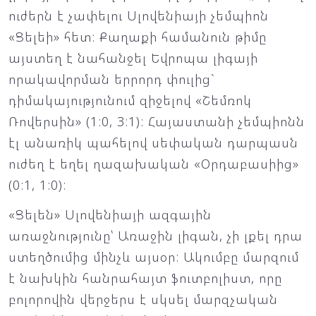
ուժերն է չափելու Սլովենիայի չեմպիոն
«Ցելեի» հետ: Քաղաքի համանուն թիմը
այստեղ է նահանջել Եվրոպա լիգայի
որակավորման երրորդ փուլից`
դիմակայությունում զիջելով «Շեմռոկ
Ռովերսին» (1:0, 3:1): Հայաստանի չեմպիոնն
էլ անառիկ պահելով սեփական դարպասն
ուժեղ է եղել ղազախական «Օրդաբասիից»
(0:1, 1:0):
«Ցելեն» Սլովենիայի ազգային
առաջնությունը՝ Առաջին լիգան, չի լքել դրա
ստեղծումից մինչև այսօր: Ակումբը մարզում
է նախկին հանրահայտ ֆուտբոլիստ, որը
բոլորովին վերջերս է սկսել մարզչական