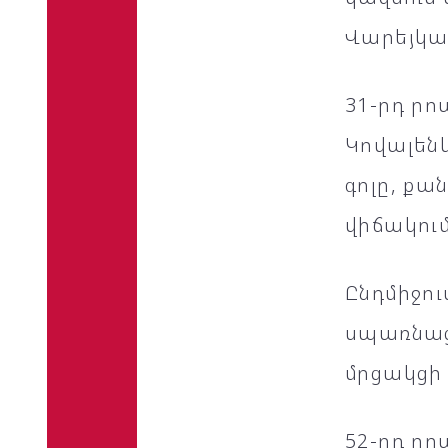
Վարեյկան
31-րդ րո
Կովալենկ
գոլը, քա
վիճակում
Ընդմիջո
սպառնաց
մրցակցի
52-րդ րո