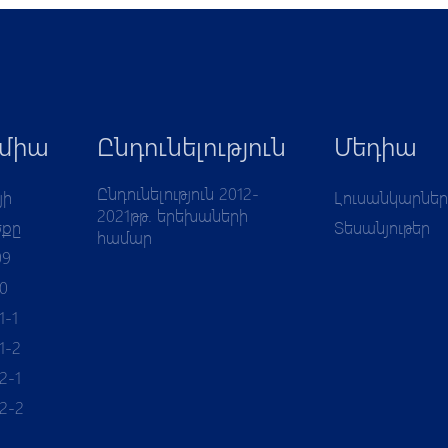
միա
Ընդունելություն
Մեդիա
Ընդունելություն 2012-
յի
Լուսանկարներ
2021թթ. երեխաների
ծքը
Տեսանյութեր
համար
09
10
1-1
1-2
2-1
12-2