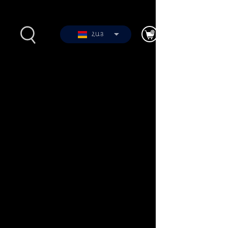
ՀԱՅ
2012-
Լուսանկարներ
երի
Տեսանյութեր