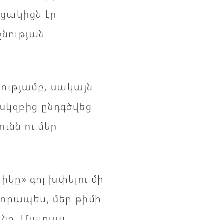
րցակիցն էր
ջնության
ությամբ, սակայն
կզբից ընդգծվեց
ւնն ու մեր
իկը» գոլ խփելու մի
վորապես, մեր թիմի
յանը, Մատաս