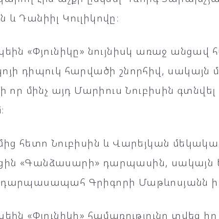
 և Դանիիլ Կուլիկովը։
պեին «Փյունիկը» նույնիսկ առաջ անցավ 
ոյի դիպուկ հարվածի շնորհիվ, սակայն
նի որ մինչ այդ Մարիուս Նուբիսին գտնվել
։
ւմից հետո Նուբիսին և Վարեյկան մեկակ
ին «Գանձասարի» դարպասին, սակայն եր
 դարպասապահ Գրիգորի Մաթևոսյանն իր
պեին «Փյունիկի» համառությունը տվեց ի