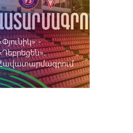
«Փյունիկ» -
«Դեբրեցեն».
Հավատարմագրում
2 օր առաջ