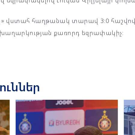
վ եզրափակելով Լուկաս Վիլյելայի փոխա
ը» վստահ հաղթանակ տարավ 3։0 հաշվով 
խաղարկության քառորդ եզրափակիչ։
յուններ