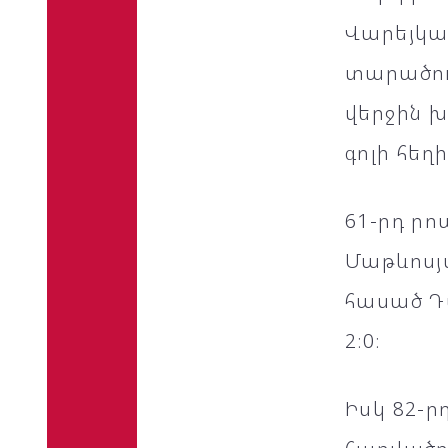
Վարեյկա
տարածու
վերջին խ
գոլի հեղ
61-րդ ր
Մաթևոսյ
հասած Դա
2։0։
Իսկ 82-ր