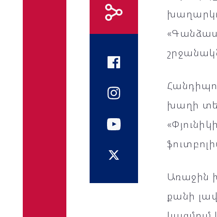
խաղարկու
«Գանձասա
շրջանակն
Հանդիպո
խաղի տե
«Փյունիկ
ֆուտբոլի
Առաջին խ
քանի լավ
կազմում