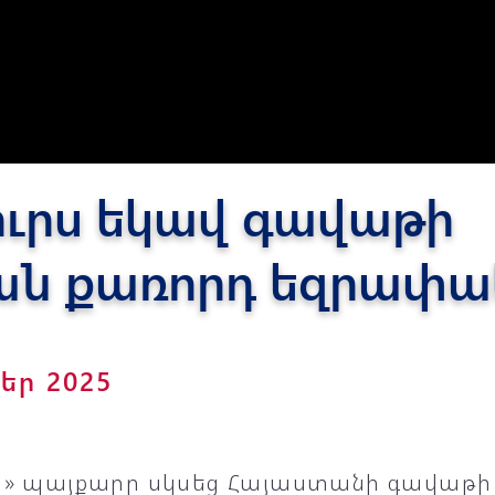
Փյունիկ 2012-2
դուրս եկավ գավաթի
ան քառորդ եզրափա
բեր 2025
կը» պայքարը սկսեց Հայաստանի գավաթի 