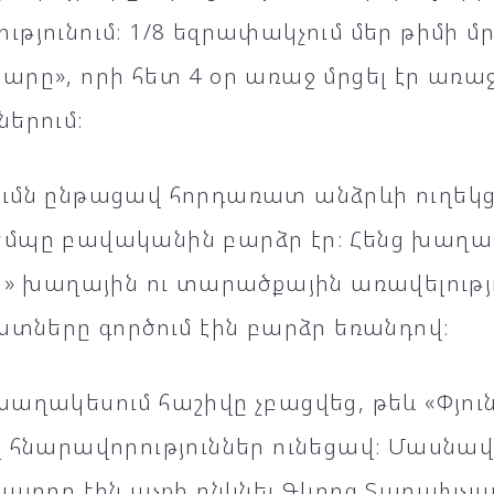
թյունում։ 1/8 եզրափակչում մեր թիմի մ
րը», որի հետ 4 օր առաջ մրցել էր առա
երում։
ւմն ընթացավ հորդառատ անձրևի ուղեկց
մպը բավականին բարձր էր։ Հենց խաղաս
ի» խաղային ու տարածքային առավելությո
ստները գործում էին բարձր եռանդով։
աղակեսում հաշիվը չբացվեց, թեև «Փյուն
 հնարավորություններ ունեցավ։ Մասնա
 կարող էին աչքի ընկնել Գևորգ Տարախչ