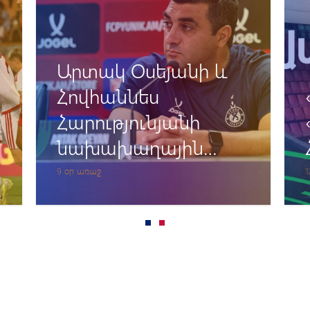
Արտակ Օսեյանի և
Հովհաննես
Հարությունյանի
նախախաղային
մամուլի ասուլիսը
9 օր առաջ
1