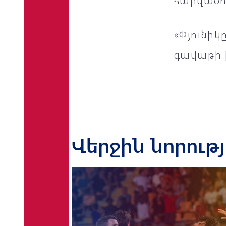
հարվածո
«Փյունիկ
գավաթի 
Վերջին նորութ