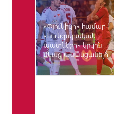
«Փյունիկի» համար
/27
«հունգարական
պատնեշը» կրկին
րումը
մնաց անանցանելի
7 օր առաջ