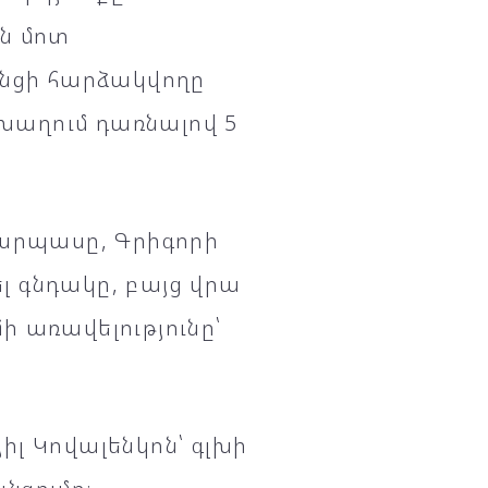
ն մոտ
ւնցի հարձակվողը
 խաղում դառնալով 5
դարպասը, Գրիգորի
 գնդակը, բայց վրա
 առավելությունը՝
լ Կովալենկոն՝ գլխի