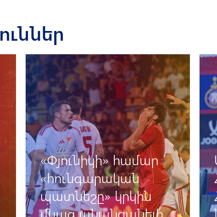
յուններ
Արտակ Օսեյանի և
Հովհաննես
Հարությունյանի
նախախաղային