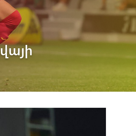
կվայի