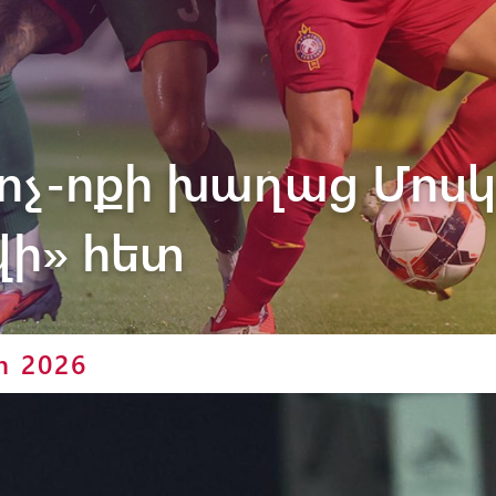
Փյունիկ 2012-2
 ոչ-ոքի խաղաց Մոս
վի» հետ
ր 2026