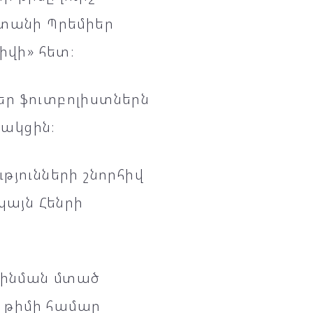
ստանի Պրեմիեր
իվի» հետ։
մեր ֆուտբոլիստներն
ցակցին։
թյունների շնորհիվ
կայն Հենրի
րինման մտած
ր թիմի համար