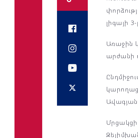
փորձութ
լիգայի 3
Առաջին կ
արժանի դ
Ընդմիջու
կարողացա
Ավագյանը
Մրցակցի
Զելիմխան