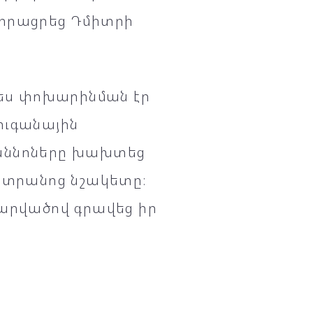
 իրացրեց Դմիտրի
պես փոխարինման էր
ուգանային
կաննոները խախտեց
մետրանոց նշակետը։
հարվածով գրավեց իր