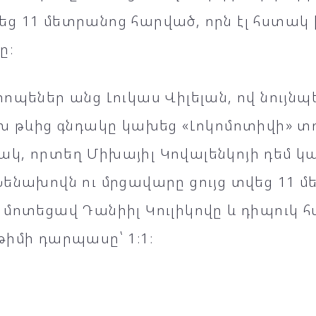
ց 11 մետրանոց հարված, որն էլ հստակ
ը։
ոպեներ անց Լուկաս Վիլելան, ով նույն
ախ թևից գնդակը կախեց «Լոկոմոտիվի» տ
կ, որտեղ Միխայիլ Կովալենկոյի դեմ 
Նենախովն ու մրցավարը ցույց տվեց 11 
 մոտեցավ Դանիիլ Կուլիկովը և դիպուկ 
իմի դարպասը՝ 1։1։