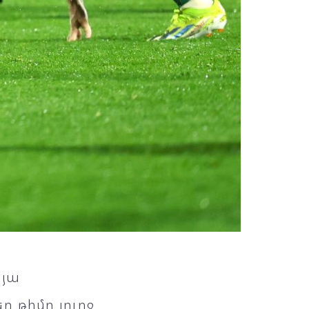
սյա
 թիմը լուրջ