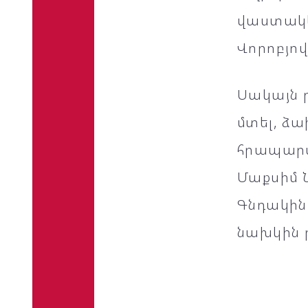
վաստակե
Վորոբյով
Սակայն ր
մտել, ձ
հրապարա
Մաքսիմ 
Գնդակին
նախկին թ