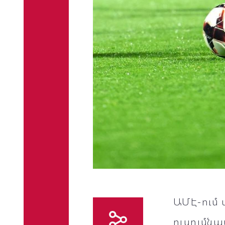
ԱՄԷ-ում 
ուսումնա