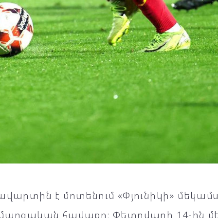
ավարտին է մոտենում «Փյունիկի» մեկամ
մարզական հավաքը։ Փետրվարի 14-ին մեր