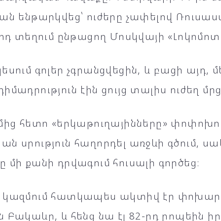
յան ենթարկվեց՝ ուժերը չափելով Ռուսա
-րդ տեղում ընթացող Մոսկվայի «Լոկոմոտ
եսում գոլեր չգրանցվեցին, և բացի այդ, 
իմադրություն էին ցույց տալիս ուժեղ մր
մից հետո «երկաթուղայինները» փոփոխու
ն սրություն հաղորդել առջևի գծում, սա
 մի քանի դրվագում հուսալի գործեց։
 կազմում հատկապես ակտիվ էր փոխա
 Բակաևը, և հենց նա էլ 82-րդ րոպեին ի