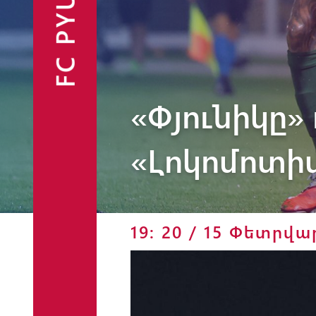
FC PYUNIK
«Փյունիկը»
Ֆանշոփ
«Լոկոմոտի
19: 20 / 15 Փետրվա