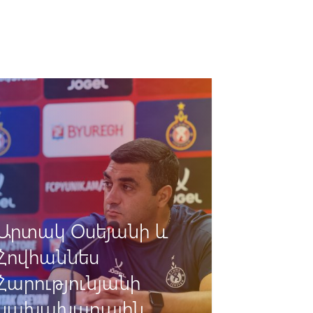
«Փյունիկ» -
«Դեբրեցեն».
Հավատարմագրում