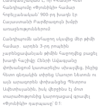
Հատկանշական է, որ «Վանի» հետ
հանդիպումը «Փյունիկի» համար
հոբելյանական՝ 900-րդ խաղն էր
Հայաստանի Բարձրագույն խմբի
առաջնություններում։
Հանդիպումն անհաջող սկսվեց մեր թիմի
համար․ արդեն 3-րդ րոպեին
չարենցավանյան թիմին հաջողվեց բացել
խաղի հաշիվը։ Հենրի Ավագյանը
փոխանցում կատարելիս սխալվեց, ինչից
հետո գնդակին տիրեց Մաուրո Նետուն ու
այն արագորեն փոխանցեց Պետրոս
Ավետիսյանին, իսկ վերջինս էլ մոտ
տարածությունից կարողացավ գրավել
«Փյունիկի» դարպասը՝ 0։1։