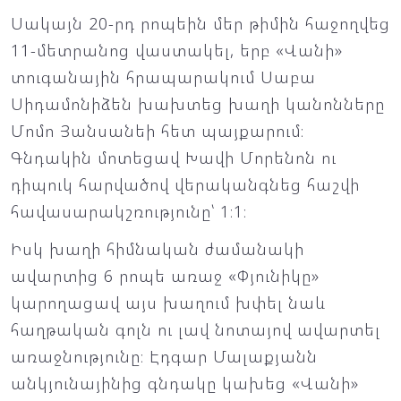
Սակայն 20-րդ րոպեին մեր թիմին հաջողվեց
11-մետրանոց վաստակել, երբ «Վանի»
տուգանային հրապարակում Սաբա
Սիդամոնիձեն խախտեց խաղի կանոնները
Մոմո Յանսանեի հետ պայքարում։
Գնդակին մոտեցավ Խավի Մորենոն ու
դիպուկ հարվածով վերականգնեց հաշվի
հավասարակշռությունը՝ 1։1։
Իսկ խաղի հիմնական ժամանակի
ավարտից 6 րոպե առաջ «Փյունիկը»
կարողացավ այս խաղում խփել նաև
հաղթական գոլն ու լավ նոտայով ավարտել
առաջնությունը։ Էդգար Մալաքյանն
անկյունայինից գնդակը կախեց «Վանի»