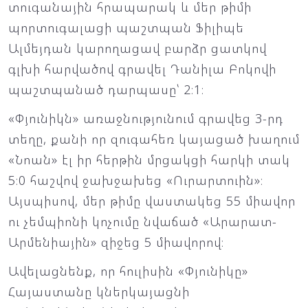
տուգանային հրապարակ և մեր թիմի
պորտուգալացի պաշտպան Ֆիլիպե
Ալմեյդան կարողացավ բարձր ցատկով
գլխի հարվածով գրավել Դանիլա Բոկովի
պաշտպանած դարպասը՝ 2։1։
«Փյունիկն» առաջնությունում գրավեց 3-րդ
տեղը, քանի որ զուգահեռ կայացած խաղում
«Նոան» էլ իր հերթին մրցակցի հարկի տակ
5։0 հաշվով ջախջախեց «Ուրարտուին»։
Այսպիսով, մեր թիմը վաստակեց 55 միավոր
ու չեմպիոնի կոչումը նվաճած «Արարատ-
Արմենիային» զիջեց 5 միավորով։
Ավելացնենք, որ հուլիսին «Փյունիկը»
Հայաստանը կներկայացնի