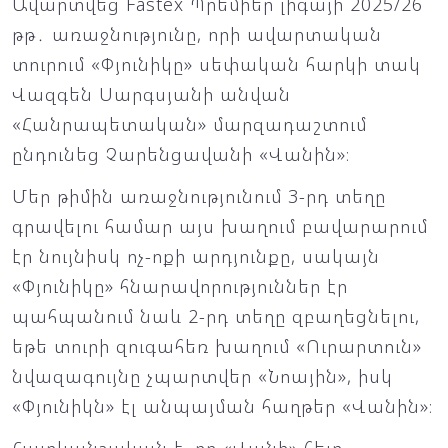
Ավարտվեց Fastex Պրեմիեր լիգայի 2025/26
թթ․ առաջնությունը, որի ավարտական
տուրում «Փյունիկը» սեփական հարկի տակ
Վազգեն Սարգսյանի անվան
«Հանրապետական» մարզադաշտում
ընդունեց Չարենցավանի «Վանին»։
Մեր թիմին առաջնությունում 3-րդ տեղը
գրավելու համար այս խաղում բավարարում
էր նույնիսկ ոչ-ոքի արդյունքը, սակայն
«Փյունիկը» հնարավորություններ էր
պահպանում նաև 2-րդ տեղը զբաղեցնելու,
եթե տուրի զուգահեռ խաղում «Ուրարտուն»
նվազագույնը չպարտվեր «Նոային», իսկ
«Փյունիկն» էլ անպայման հաղթեր «Վանին»։