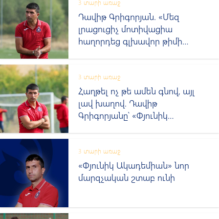
3 տարի առաջ
Դավիթ Գրիգորյան. «Մեզ
լրացուցիչ մոտիվացիա
հաղորդեց գլխավոր թիմի
հաղթանակը «Ուրարտուի»
նկատմամբ»
3 տարի առաջ
Հաղթել ոչ թե ամեն գնով, այլ
լավ խաղով. Դավիթ
Գրիգորյանը՝ «Փյունիկ
Ակադեմիայի» նպատակների
մասին
3 տարի առաջ
«Փյունիկ Ակադեմիան» նոր
մարզչական շտաբ ունի