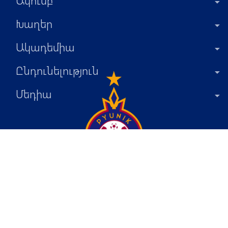
Խաղեր
Ակադեմիա
Ընդունելություն
Մեդիա
+374 55 44-84-88
info@fcpyunik.am
Հայաստանի Հանրապետություն
Ծիծեռնակաբերդի խճուղի 4/7